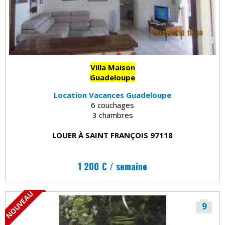
Villa Maison
Guadeloupe
Location Vacances Guadeloupe
6 couchages
3 chambres
LOUER À SAINT FRANÇOIS 97118
1 200 € / semaine
NOUVEAU
9