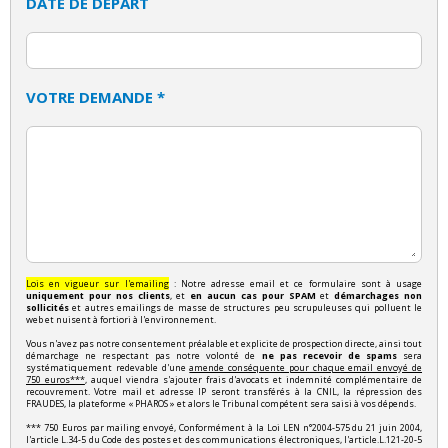
DATE DE DÉPART
VOTRE DEMANDE *
Lois en vigueur sur l'emailing
: Notre adresse email et ce formulaire sont à usage
uniquement pour nos clients
, et
en aucun cas pour SPAM
et
démarchages non
sollicités
et autres emailings de masse de structures peu scrupuleuses qui polluent le
web et nuisent à fortiori à l'environnement.
Vous n'avez pas notre consentement préalable et explicite de prospection directe, ainsi tout
démarchage ne respectant pas notre volonté de
ne pas recevoir de spams
sera
systématiquement redevable d'une
amende conséquente pour chaque email envoyé de
750 euros***
, auquel viendra s'ajouter frais d'avocats et indemnité complémentaire de
recouvrement. Votre mail et adresse IP seront transférés à la CNIL, la répression des
FRAUDES, la plateforme « PHAROS » et alors le Tribunal compétent sera saisi à vos dépends.
*** 750 Euros par mailing envoyé, Conformément à la Loi LEN n°2004-575 du 21 juin 2004,
l'article L.34-5 du Code des postes et des communications électroniques, l'article.L.121-20-5