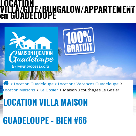
LOCATION
VILLA/GITE/BUNGALOW/APPARTEMENT
en GUADELOUPE
> Location Guadeloupe > Locations Vacances Guadeloupe
Location Maisons
Le Gosier
Maison 3 couchages Le Gosier
LOCATION VILLA MAISON
GUADELOUPE - BIEN #66