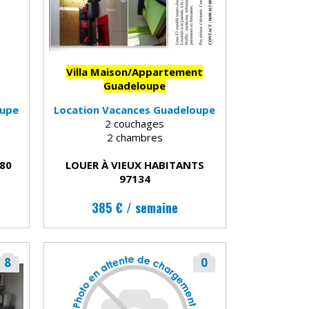
Villa Maison/Appartement
Guadeloupe
oupe
Location Vacances Guadeloupe
2 couchages
2 chambres
180
LOUER À VIEUX HABITANTS
97134
385 € / semaine
8
0