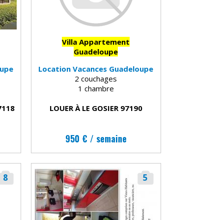
Villa Appartement
Guadeloupe
oupe
Location Vacances Guadeloupe
2 couchages
1 chambre
7118
LOUER À LE GOSIER 97190
950 € / semaine
8
5