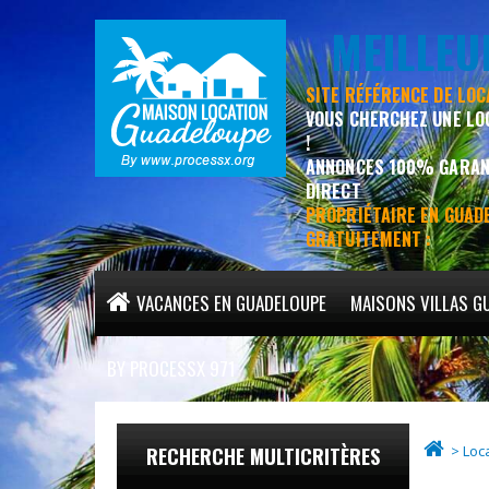
MEILLE
SITE RÉFÉRENCE DE LO
VOUS CHERCHEZ UNE LO
!
ANNONCES 100% GARANT
DIRECT
PROPRIÉTAIRE EN GUADE
GRATUITEMENT :
VACANCES EN GUADELOUPE
MAISONS VILLAS G
MEILLEURS HÉBERGEMENTS EN GUADELOUPE
BY PROCESSX 971
> Loc
RECHERCHE MULTICRITÈRES