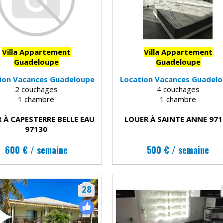
Villa Appartement
Villa Appartement
Guadeloupe
Guadeloupe
ion Vacances Guadeloupe
Location Vacances Guadel
2 couchages
4 couchages
1 chambre
1 chambre
 À CAPESTERRE BELLE EAU
LOUER À SAINTE ANNE 97
97130
600 € / semaine
500 € / semaine
28