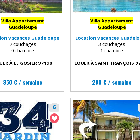
Villa Appartement
Villa Appartement
Guadeloupe
Guadeloupe
ion Vacances Guadeloupe
Location Vacances Guadel
2 couchages
3 couchages
0 chambre
1 chambre
UER À LE GOSIER 97190
LOUER À SAINT FRANÇOIS 9
350 € / semaine
290 € / semaine
6