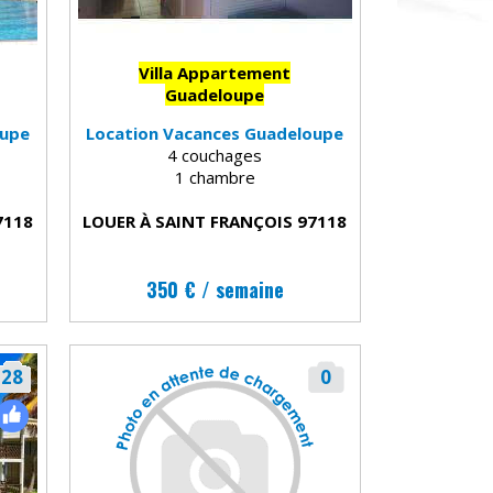
Villa Appartement
Guadeloupe
oupe
Location Vacances Guadeloupe
4 couchages
1 chambre
7118
LOUER À SAINT FRANÇOIS 97118
350 € / semaine
28
0