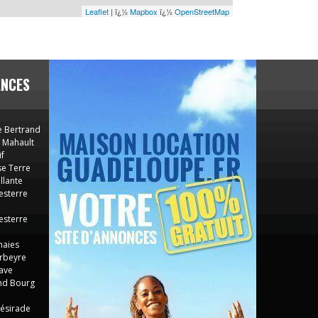
Leaflet
| ï¿½
Mapbox
ï¿½
OpenStreetMap
ANCES
 Bertrand
 Mahault
f
e Terre
llante
esterre
esterre
haies
rbeyre
ave
nd Bourg
ésirade