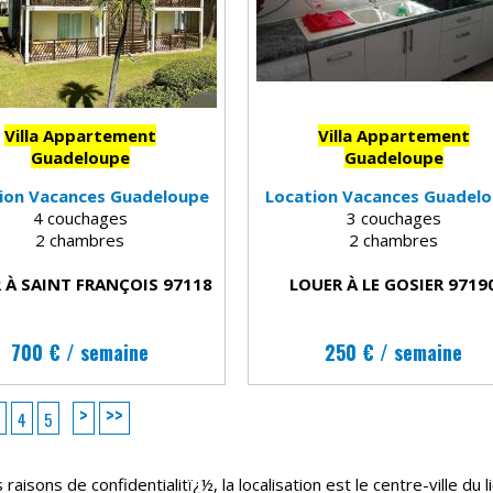
Villa Appartement
Villa Appartement
Guadeloupe
Guadeloupe
ion Vacances Guadeloupe
Location Vacances Guadel
4 couchages
3 couchages
2 chambres
2 chambres
 À SAINT FRANÇOIS 97118
LOUER À LE GOSIER 9719
700 € / semaine
250 € / semaine
>
>>
4
5
raisons de confidentialitï¿½, la localisation est le centre-ville du l