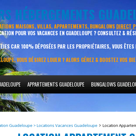
URS HÉBERGEMENTS GUADE
CATIONS MAISONS, VILLAS, APPARTEMENTS, BUNGALOWS
DIRECT 
CATION POUR VOS VACANCES EN GUADELOUPE ? CONSULTEZ & RÉS
IES CAR 100% DÉPOSÉES PAR LES PROPRIÉTAIRES, VOUS ÊTES
LOUPE, VOUS DÉSIREZ LOUER ? ALORS GÉREZ & BOOSTEZ VOS BI
UADELOUPE
APPARTEMENTS GUADELOUPE
BUNGALOWS GUADELO
ation Guadeloupe > Locations Vacances Guadeloupe
Location Apparte