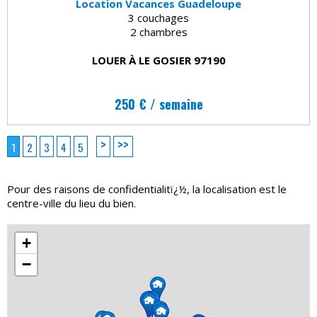
Location Vacances Guadeloupe
3 couchages
2 chambres
LOUER À LE GOSIER 97190
250 € / semaine
>
>>
1
2
3
4
5
Pour des raisons de confidentialitï¿½, la localisation est le
centre-ville du lieu du bien.
+
−