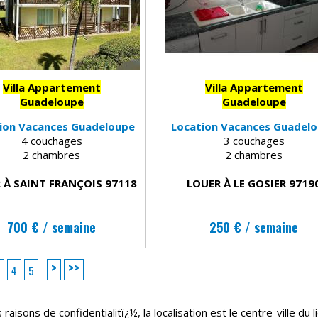
Villa Appartement
Villa Appartement
Guadeloupe
Guadeloupe
ion Vacances Guadeloupe
Location Vacances Guadel
4 couchages
3 couchages
2 chambres
2 chambres
 À SAINT FRANÇOIS 97118
LOUER À LE GOSIER 9719
700 € / semaine
250 € / semaine
>
>>
4
5
raisons de confidentialitï¿½, la localisation est le centre-ville du l