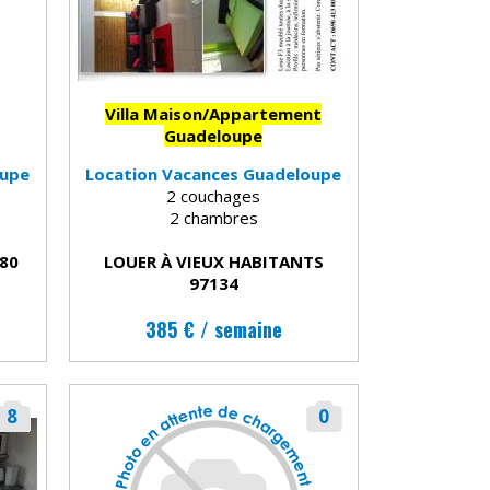
Villa Maison/Appartement
Guadeloupe
oupe
Location Vacances Guadeloupe
2 couchages
2 chambres
180
LOUER À VIEUX HABITANTS
97134
385 € / semaine
8
0