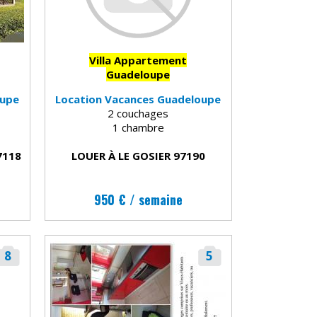
Villa Appartement
Guadeloupe
oupe
Location Vacances Guadeloupe
2 couchages
1 chambre
7118
LOUER À LE GOSIER 97190
950 € / semaine
8
5