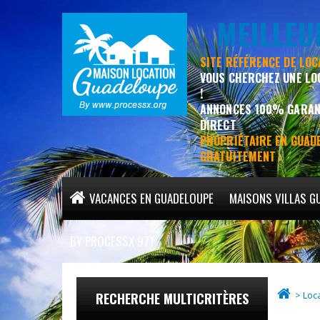
MEILLE
SITE RÉFÉRENCE DE LO
VOUS CHERCHEZ UNE LO
!
ANNONCES 100% GARANT
DIRECT
PROPRIÉTAIRE EN GUADE
GRATUITEMENT :
VACANCES EN GUADELOUPE
MAISONS VILLAS G
MEILLEURS HÉBERGEMENTS EN GUADELOUPE
BY PROCESSX 971
> Loc
RECHERCHE MULTICRITÈRES