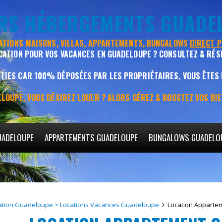
URS HÉBERGEMENTS GUADE
CATIONS MAISONS, VILLAS, APPARTEMENTS, BUNGALOWS
DIRECT 
CATION POUR VOS VACANCES EN GUADELOUPE ? CONSULTEZ & RÉS
IES CAR 100% DÉPOSÉES PAR LES PROPRIÉTAIRES, VOUS ÊTES
LOUPE, VOUS DÉSIREZ LOUER ? ALORS GÉREZ & BOOSTEZ VOS BI
UADELOUPE
APPARTEMENTS GUADELOUPE
BUNGALOWS GUADELO
ation Guadeloupe > Locations Vacances Guadeloupe
Location Apparte