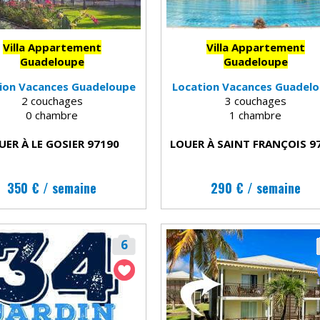
Villa Appartement
Villa Appartement
Guadeloupe
Guadeloupe
ion Vacances Guadeloupe
Location Vacances Guadel
2 couchages
3 couchages
0 chambre
1 chambre
UER À LE GOSIER 97190
LOUER À SAINT FRANÇOIS 9
350 € / semaine
290 € / semaine
6