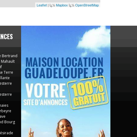
Leaflet
| ï¿½
Mapbox
ï¿½
OpenStreetMap
ANCES
 Bertrand
 Mahault
f
e Terre
llante
esterre
esterre
haies
rbeyre
ave
nd Bourg
ésirade