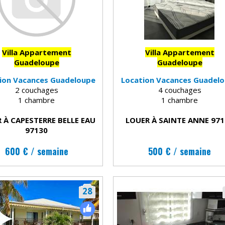
Villa Appartement
Villa Appartement
Guadeloupe
Guadeloupe
ion Vacances Guadeloupe
Location Vacances Guadel
2 couchages
4 couchages
1 chambre
1 chambre
 À CAPESTERRE BELLE EAU
LOUER À SAINTE ANNE 97
97130
600 € / semaine
500 € / semaine
28