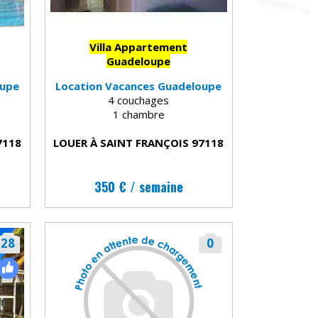
Villa Appartement
Guadeloupe
oupe
Location Vacances Guadeloupe
4 couchages
1 chambre
7118
LOUER À SAINT FRANÇOIS 97118
350 € / semaine
28
0