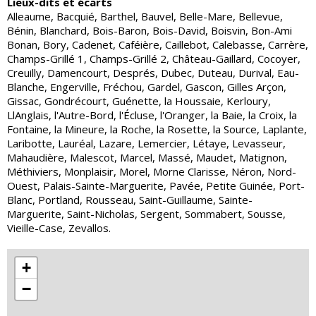
Lieux-dits et écarts
Alleaume, Bacquié, Barthel, Bauvel, Belle-Mare, Bellevue,
Bénin, Blanchard, Bois-Baron, Bois-David, Boisvin, Bon-Ami
Bonan, Bory, Cadenet, Caféière, Caillebot, Calebasse, Carrère,
Champs-Grillé 1, Champs-Grillé 2, Château-Gaillard, Cocoyer,
Creuilly, Damencourt, Després, Dubec, Duteau, Durival, Eau-
Blanche, Engerville, Fréchou, Gardel, Gascon, Gilles Arçon,
Gissac, Gondrécourt, Guénette, la Houssaie, Kerloury,
LlAnglais, l'Autre-Bord, l'Écluse, l'Oranger, la Baie, la Croix, la
Fontaine, la Mineure, la Roche, la Rosette, la Source, Laplante,
Laribotte, Lauréal, Lazare, Lemercier, Létaye, Levasseur,
Mahaudière, Malescot, Marcel, Massé, Maudet, Matignon,
Méthiviers, Monplaisir, Morel, Morne Clarisse, Néron, Nord-
Ouest, Palais-Sainte-Marguerite, Pavée, Petite Guinée, Port-
Blanc, Portland, Rousseau, Saint-Guillaume, Sainte-
Marguerite, Saint-Nicholas, Sergent, Sommabert, Sousse,
Vieille-Case, Zevallos.
+
−