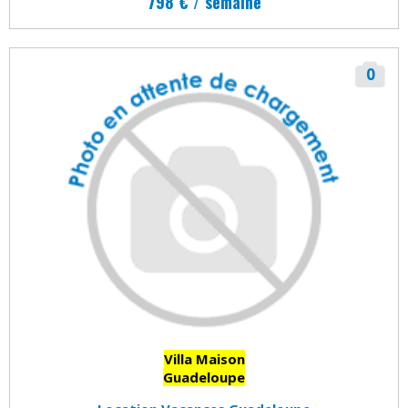
798 € / semaine
0
Villa Maison
Guadeloupe