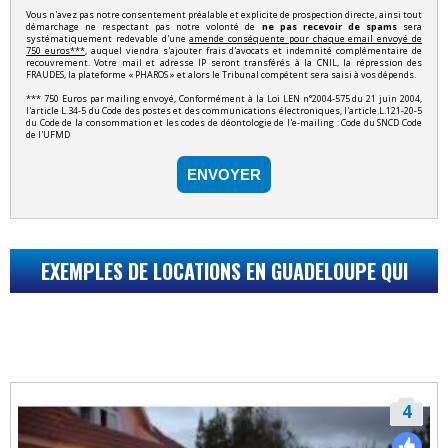
Vous n'avez pas notre consentement préalable et explicite de prospection directe, ainsi tout
démarchage ne respectant pas notre volonté de
ne pas recevoir de spams
sera
systématiquement redevable d'une
amende conséquente pour chaque email envoyé de
750 euros***
, auquel viendra s'ajouter frais d'avocats et indemnité complémentaire de
recouvrement. Votre mail et adresse IP seront transférés à la CNIL, la répression des
FRAUDES, la plateforme « PHAROS » et alors le Tribunal compétent sera saisi à vos dépends.
*** 750 Euros par mailing envoyé, Conformément à la Loi LEN n°2004-575 du 21 juin 2004,
l'article L.34-5 du Code des postes et des communications électroniques, l'article.L.121-20-5
du Code de la consommation et les codes de déontologie de l'e-mailing : Code du SNCD Code
de l'UFMD
ENVOYER
EXEMPLES DE LOCATIONS EN GUADELOUPE QUI
POURRAIENT VOUS INTÉRESSER...
4