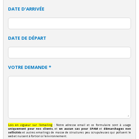
DATE D'ARRIVÉE
DATE DE DÉPART
VOTRE DEMANDE *
Lois en vigueur sur l'emailing
: Notre adresse email et ce formulaire sont à usage
uniquement pour nos clients
, et
en aucun cas pour SPAM
et
démarchages non
sollicités
et autres emailings de masse de structures peu scrupuleuses qui polluent le
web et nuisent à fortiori à l'environnement.