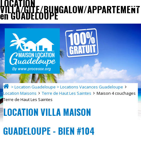
LOCATION
VILLA/GITE/BUNGALOW/APPARTEMENT
en GUADELOUPE
> Location Guadeloupe > Locations Vacances Guadeloupe
Location Maisons
Terre de Haut Les Saintes
Maison 4 couchages
Terre de Haut Les Saintes
LOCATION VILLA MAISON
GUADELOUPE - BIEN #104