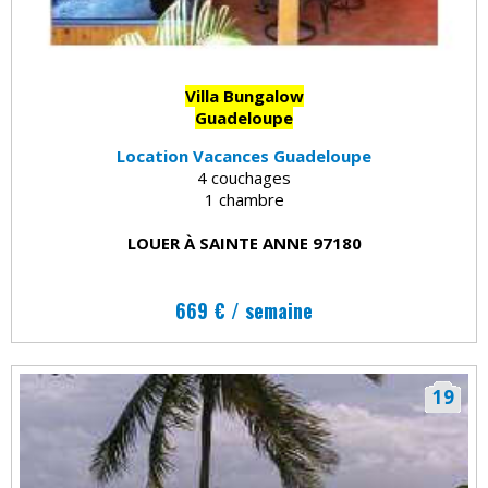
Villa Bungalow
Guadeloupe
Location Vacances Guadeloupe
4 couchages
1 chambre
LOUER À SAINTE ANNE 97180
669 € / semaine
19