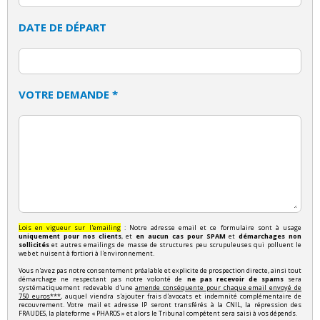
DATE DE DÉPART
VOTRE DEMANDE *
Lois en vigueur sur l'emailing
: Notre adresse email et ce formulaire sont à usage
uniquement pour nos clients
, et
en aucun cas pour SPAM
et
démarchages non
sollicités
et autres emailings de masse de structures peu scrupuleuses qui polluent le
web et nuisent à fortiori à l'environnement.
Vous n'avez pas notre consentement préalable et explicite de prospection directe, ainsi tout
démarchage ne respectant pas notre volonté de
ne pas recevoir de spams
sera
systématiquement redevable d'une
amende conséquente pour chaque email envoyé de
750 euros***
, auquel viendra s'ajouter frais d'avocats et indemnité complémentaire de
recouvrement. Votre mail et adresse IP seront transférés à la CNIL, la répression des
FRAUDES, la plateforme « PHAROS » et alors le Tribunal compétent sera saisi à vos dépends.