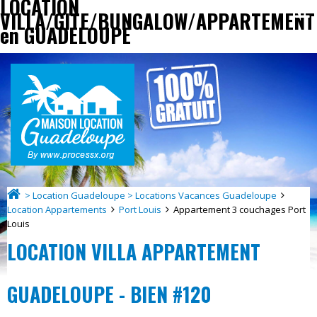
LOCATION
VILLA/GITE/BUNGALOW/APPARTEMENT
en GUADELOUPE
> Location Guadeloupe > Locations Vacances Guadeloupe
Location Appartements
Port Louis
Appartement 3 couchages Port
Louis
LOCATION VILLA APPARTEMENT
GUADELOUPE - BIEN #120