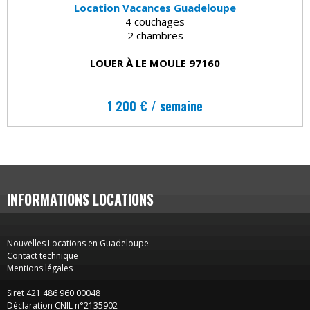
Location Vacances Guadeloupe
4 couchages
2 chambres
LOUER À LE MOULE 97160
1 200 € / semaine
INFORMATIONS LOCATIONS
Nouvelles Locations en Guadeloupe
Contact technique
Mentions légales
Siret 421 486 960 00048
Déclaration CNIL n°2135902