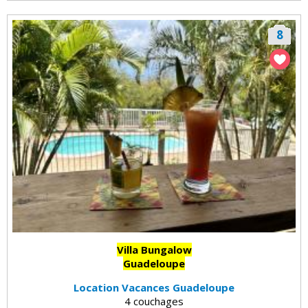
8
Villa Bungalow
Guadeloupe
Location Vacances Guadeloupe
4 couchages