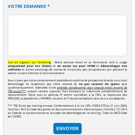
VOTRE DEMANDE *
Lois en vigueur sur l'emailing
: Notre adresse email et ce formulaire sont à usage
uniquement pour nos clients
, et
en aucun cas pour SPAM
et
démarchages non
sollicités
et autres emailings de masse de structures peu scrupuleuses qui polluent le
web et nuisent à fortiori à l'environnement.
Vous n'avez pas notre consentement préalable et explicite de prospection directe, ainsi tout
démarchage ne respectant pas notre volonté de
ne pas recevoir de spams
sera
systématiquement redevable d'une
amende conséquente pour chaque email envoyé de
750 euros***
, auquel viendra s'ajouter frais d'avocats et indemnité complémentaire de
recouvrement. Votre mail et adresse IP seront transférés à la CNIL, la répression des
FRAUDES, la plateforme « PHAROS » et alors le Tribunal compétent sera saisi à vos dépends.
*** 750 Euros par mailing envoyé, Conformément à la Loi LEN n°2004-575 du 21 juin 2004,
l'article L.34-5 du Code des postes et des communications électroniques, l'article.L.121-20-5
du Code de la consommation et les codes de déontologie de l'e-mailing : Code du SNCD Code
de l'UFMD
ENVOYER