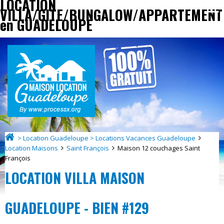
LOCATION
VILLA/GITE/BUNGALOW/APPARTEMENT
en GUADELOUPE
> Location Guadeloupe > Locations Vacances Guadeloupe
Location Maisons
Saint François
Maison 12 couchages Saint
François
LOCATION VILLA MAISON
GUADELOUPE - BIEN #129