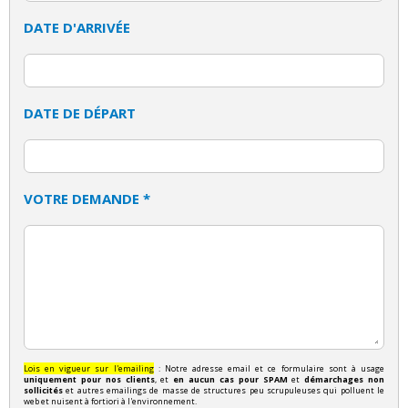
DATE D'ARRIVÉE
DATE DE DÉPART
VOTRE DEMANDE *
Lois en vigueur sur l'emailing
: Notre adresse email et ce formulaire sont à usage
uniquement pour nos clients
, et
en aucun cas pour SPAM
et
démarchages non
sollicités
et autres emailings de masse de structures peu scrupuleuses qui polluent le
web et nuisent à fortiori à l'environnement.