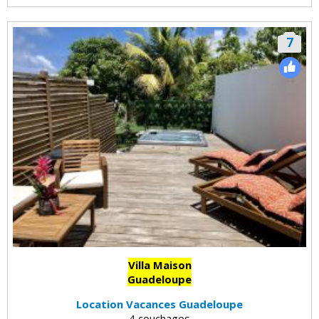
7
Villa Maison
Guadeloupe
Location Vacances Guadeloupe
4 couchages