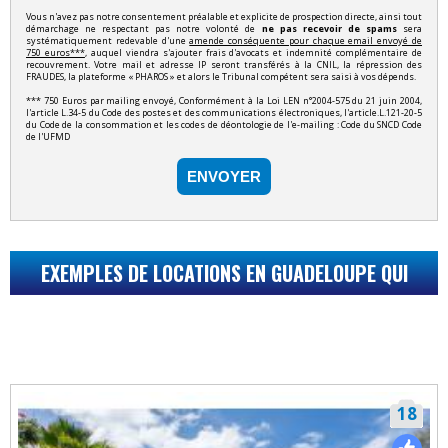
Vous n'avez pas notre consentement préalable et explicite de prospection directe, ainsi tout
démarchage ne respectant pas notre volonté de
ne pas recevoir de spams
sera
systématiquement redevable d'une
amende conséquente pour chaque email envoyé de
750 euros***
, auquel viendra s'ajouter frais d'avocats et indemnité complémentaire de
recouvrement. Votre mail et adresse IP seront transférés à la CNIL, la répression des
FRAUDES, la plateforme « PHAROS » et alors le Tribunal compétent sera saisi à vos dépends.
*** 750 Euros par mailing envoyé, Conformément à la Loi LEN n°2004-575 du 21 juin 2004,
l'article L.34-5 du Code des postes et des communications électroniques, l'article.L.121-20-5
du Code de la consommation et les codes de déontologie de l'e-mailing : Code du SNCD Code
de l'UFMD
ENVOYER
EXEMPLES DE LOCATIONS EN GUADELOUPE QUI
POURRAIENT VOUS INTÉRESSER...
18