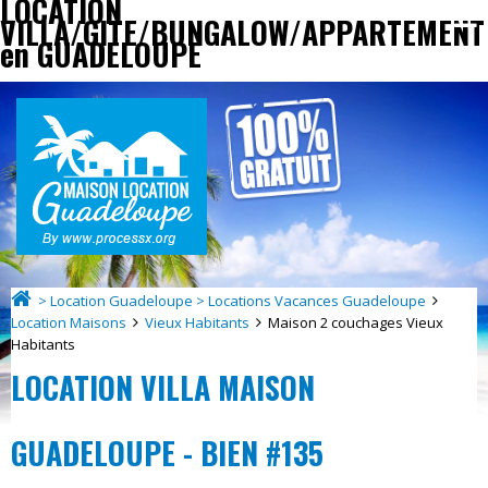
LOCATION
VILLA/GITE/BUNGALOW/APPARTEMENT
en GUADELOUPE
> Location Guadeloupe > Locations Vacances Guadeloupe
Location Maisons
Vieux Habitants
Maison 2 couchages Vieux
Habitants
LOCATION VILLA MAISON
GUADELOUPE - BIEN #135